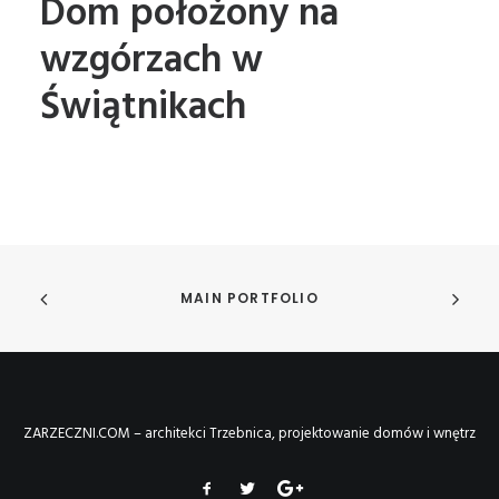
Dom położony na
wzgórzach w
Świątnikach
MAIN PORTFOLIO
ZARZECZNI.COM – architekci Trzebnica, projektowanie domów i wnętrz